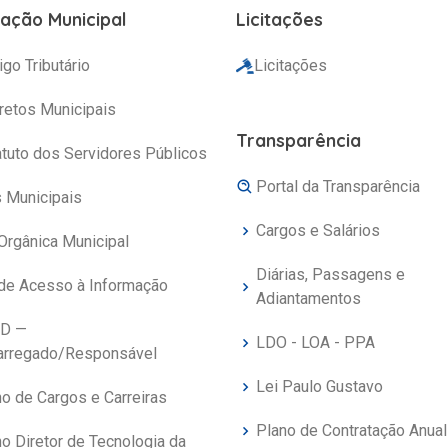
lação Municipal
Licitações
go Tributário
Licitações
retos Municipais
Transparência
atuto dos Servidores Públicos
Portal da Transparência
s Municipais
Cargos e Salários
Orgânica Municipal
Diárias, Passagens e
 de Acesso à Informação
Adiantamentos
D —
LDO - LOA - PPA
arregado/Responsável
Lei Paulo Gustavo
no de Cargos e Carreiras
Plano de Contratação Anual
o Diretor de Tecnologia da