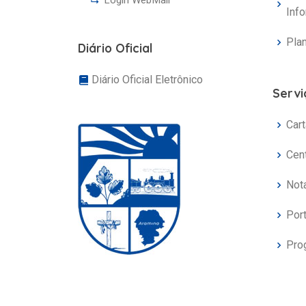
Login WebMail
Inf
Pla
Diário Oficial
Diário Oficial Eletrônico
Servi
Cart
Cen
Nota
Port
Pro