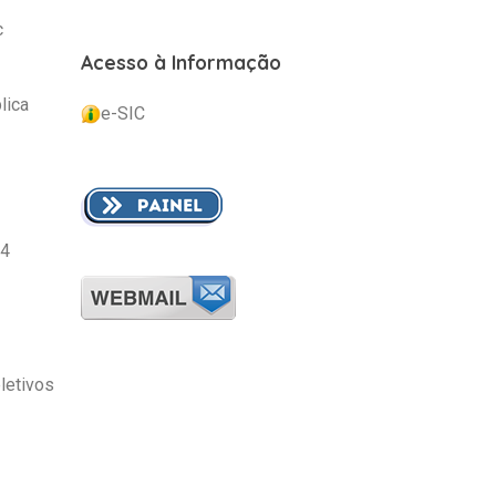
c
Acesso à Informação
lica
e-SIC
24
letivos